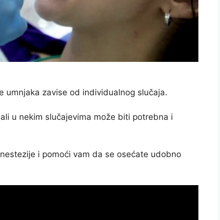
je umnjaka zavise od individualnog slučaja.
ali u nekim slučajevima može biti potrebna i
anestezije i pomoći vam da se osećate udobno