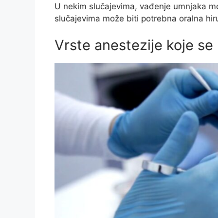
U nekim slučajevima, vađenje umnjaka mo
slučajevima može biti potrebna oralna hiru
Vrste anestezije koje se 