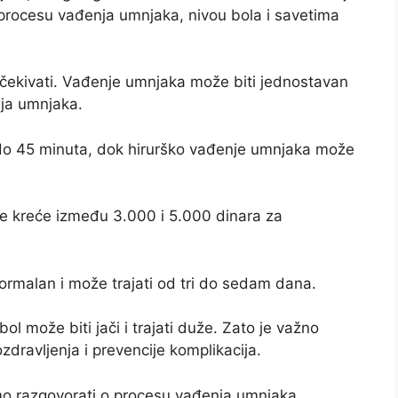
procesu vađenja umnjaka, nivou bola i savetima
očekivati. Vađenje umnjaka može biti jednostavan
aja umnjaka.
do 45 minuta, dok hirurško vađenje umnjaka može
se kreće između 3.000 i 5.000 dinara za
rmalan i može trajati od tri do sedam dana.
 bol može biti jači i trajati duže. Zato je važno
zdravljenja i prevencije komplikacija.
mo razgovorati o procesu vađenja umnjaka,