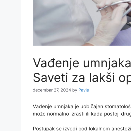
Vađenje umnjaka 
Saveti za lakši 
decembar 27, 2024
by
Pavle
Vađenje umnjaka je uobičajen stomatološk
može normalno izrasti ili kada postoji dru
Postupak se izvodi pod lokalnom anestez