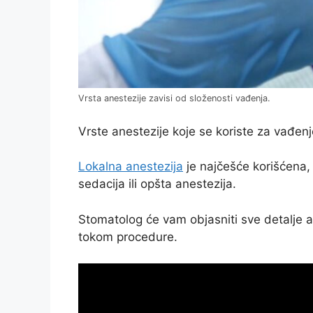
Vrsta anestezije zavisi od složenosti vađenja.
Vrste anestezije koje se koriste za vađen
Lokalna anestezija
je najčešće korišćena, 
sedacija ili opšta anestezija.
Stomatolog će vam objasniti sve detalje 
tokom procedure.