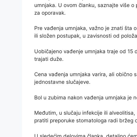
umnjaka. U ovom članku, saznajte više o 
za oporavak.
Pre vađenja umnjaka, važno je znati šta 
ili složen postupak, u zavisnosti od polož
Uobičajeno vađenje umnjaka traje od 15 
trajati duže.
Cena vađenja umnjaka varira, ali obično 
jednostavne slučajeve.
Bol u zubima nakon vađenja umnjaka je no
Međutim, u slučaju infekcije ili alveolitisa,
pratiti preporuke stomatologa radi bržeg o
U sledećim delovima članka, detaljno će