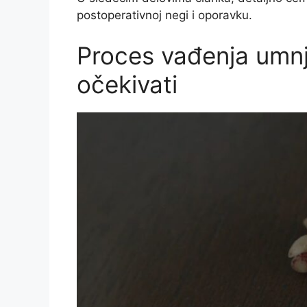
postoperativnoj negi i oporavku.
Proces vađenja umn
očekivati