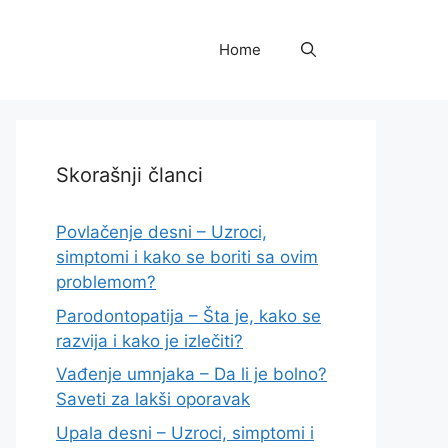
Home
Skorašnji članci
Povlačenje desni – Uzroci,
simptomi i kako se boriti sa ovim
problemom?
Parodontopatija – Šta je, kako se
razvija i kako je izlečiti?
Vađenje umnjaka – Da li je bolno?
Saveti za lakši oporavak
Upala desni – Uzroci, simptomi i