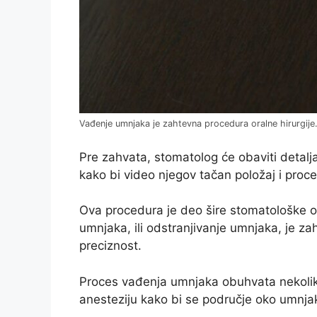
Vađenje umnjaka je zahtevna procedura oralne hirurgije
Pre zahvata, stomatolog će obaviti detalj
kako bi video njegov tačan položaj i proce
Ova procedura je deo šire stomatološke op
umnjaka, ili odstranjivanje umnjaka, je za
preciznost.
Proces vađenja umnjaka obuhvata nekoliko 
anesteziju kako bi se područje oko umnja