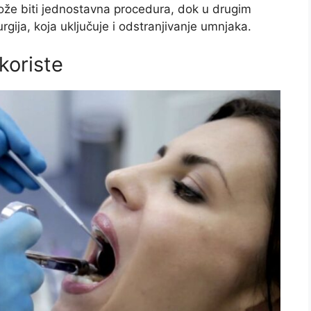
že biti jednostavna procedura, dok u drugim
rgija, koja uključuje i odstranjivanje umnjaka.
koriste