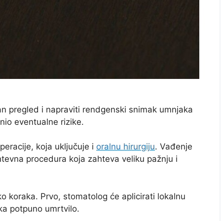
.
an pregled i napraviti rendgenski snimak umnjaka
nio eventualne rizike.
eracije, koja uključuje i
oralnu hirurgiju
. Vađenje
htevna procedura koja zahteva veliku pažnju i
koraka. Prvo, stomatolog će aplicirati lokalnu
ka potpuno umrtvilo.