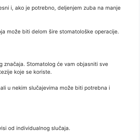
esni i, ako je potrebno, deljenjem zuba na manje
oja može biti delom šire stomatološke operacije.
g značaja. Stomatolog će vam objasniti sve
ezije koje se koriste.
ali u nekim slučajevima može biti potrebna i
i od individualnog slučaja.