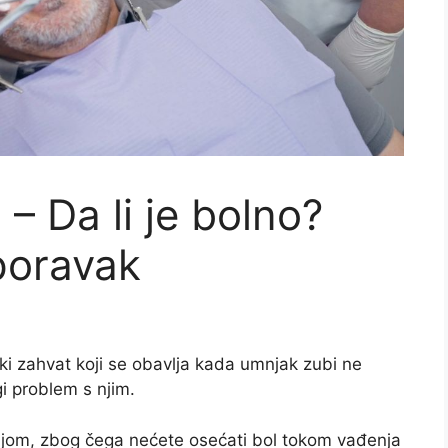
– Da li je bolno?
oporavak
i zahvat koji se obavlja kada umnjak zubi ne
gi problem s njim.
ijom, zbog čega nećete osećati bol tokom vađenja