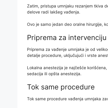
Zatim, pristupa umnjaku rezanjem tkiva d
delove radi lakšeg vađenja.
Ovo je samo jedan deo oralne hirurgije, k
Priprema za intervenciju
Priprema za vađenje umnjaka je od veliko
detalje procedure, uključujući i vrste anest
Lokalna anestezija je najčešće korišćena, 
sedacija ili opšta anestezija.
Tok same procedure
Tok same procedure vađenja umnjaka zavis