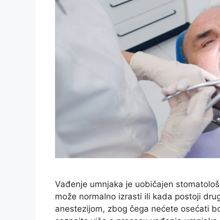
Vađenje umnjaka je uobičajen stomatološk
može normalno izrasti ili kada postoji dr
anestezijom, zbog čega nećete osećati b