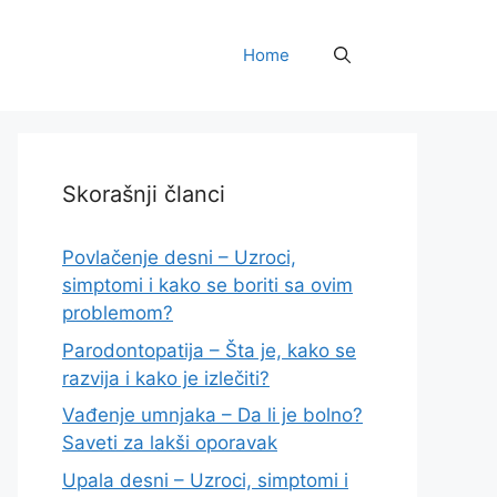
Home
Skorašnji članci
Povlačenje desni – Uzroci,
simptomi i kako se boriti sa ovim
problemom?
Parodontopatija – Šta je, kako se
razvija i kako je izlečiti?
Vađenje umnjaka – Da li je bolno?
Saveti za lakši oporavak
Upala desni – Uzroci, simptomi i