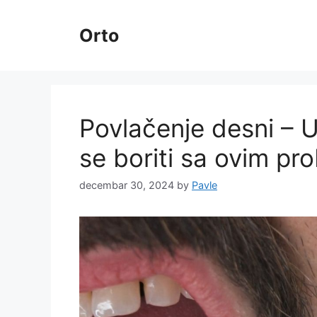
Skip
to
Orto
content
Povlačenje desni – U
se boriti sa ovim p
decembar 30, 2024
by
Pavle