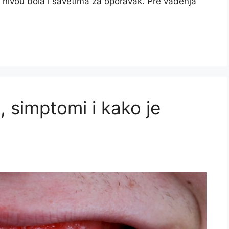
 nivou bola i savetima za oporavak. Pre vađenja
, simptomi i kako je