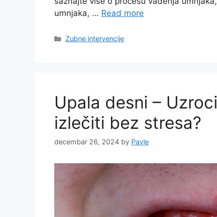
saznajte više o procesu vađenja umnjaka,
umnjaka, …
Read more
Categories
Zubne intervencije
Upala desni – Uzroci
izlečiti bez stresa?
decembar 26, 2024
by
Pavle