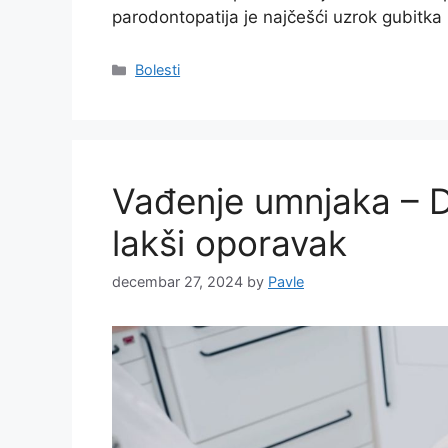
parodontopatija je najčešći uzrok gubitk
Categories
Bolesti
Vađenje umnjaka – Da
lakši oporavak
decembar 27, 2024
by
Pavle