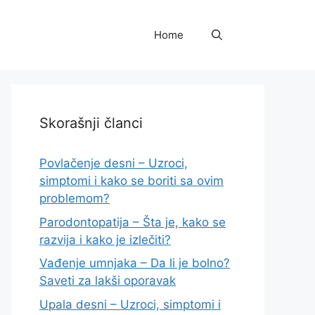
Home
Skorašnji članci
Povlačenje desni – Uzroci,
simptomi i kako se boriti sa ovim
problemom?
Parodontopatija – Šta je, kako se
razvija i kako je izlečiti?
Vađenje umnjaka – Da li je bolno?
Saveti za lakši oporavak
Upala desni – Uzroci, simptomi i